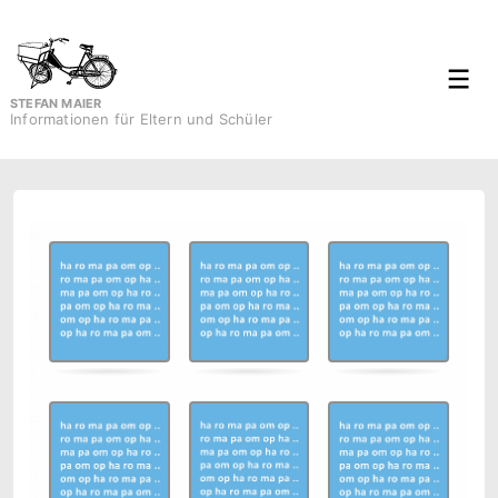
↓
Zum
Inhalt
Men
STEFAN MAIER
Informationen für Eltern und Schüler
M
.
.
e
m
o
r
y
-
F
i
n