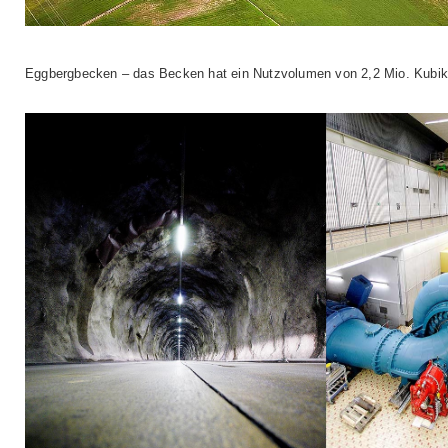
Eggbergbecken – das Becken hat ein Nutzvolumen von 2,2 Mio. Kubikme