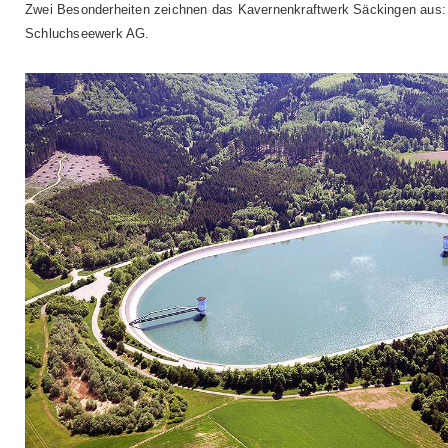
Zwei Besonderheiten zeichnen das Kavernenkraftwerk Säckingen aus: 
Schluchseewerk AG.